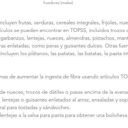
hombres (males)
ncluyen frutas, verduras, cereales integrales, frijoles, nue
culos se pueden encontrar en TOPSS, incluidos trozos d
 garbanzos, lentejas, nueces, almendras, pistachos, mant
uras enlatadas, como peras y guisantes dulces. Otras fue
ncluyen los plátanos, las patatas, las batatas, la pasta int
mas de aumentar la ingesta de fibra usando artículos T
e nueces, trozos de dátiles o pasas encima de la avena 
, lentejas o guisantes enlatados al arroz, ensaladas y sop
gral para tostadas y sándwiches.
lentejas a la salsa para pasta para obtener una boloñesa 