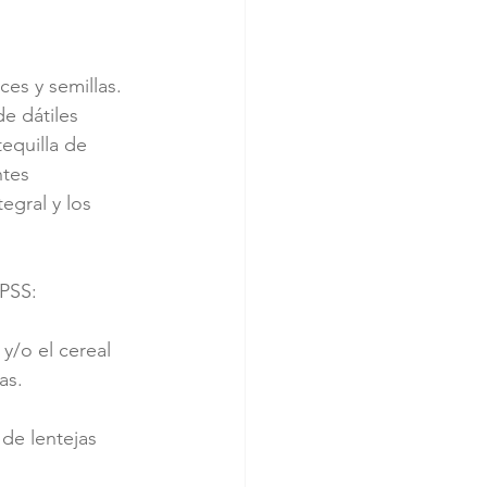
ces y semillas. 
e dátiles 
equilla de 
ntes 
egral y los 
OPSS:
y/o el cereal
as.
de lentejas 