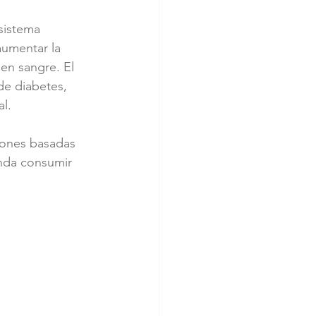
sistema 
aumentar la 
 en sangre. El 
de diabetes, 
l.
ones basadas 
enda consumir 